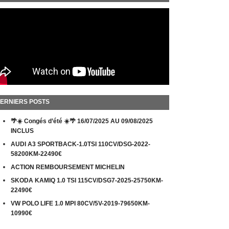
ERNIERS POSTS
🌴☀️ Congés d’été ☀️🌴 16/07/2025 AU 09/08/2025
INCLUS
AUDI A3 SPORTBACK-1.0TSI 110CV/DSG-2022-
58200KM-22490€
ACTION REMBOURSEMENT MICHELIN
SKODA KAMIQ 1.0 TSI 115CV/DSG7-2025-25750KM-
22490€
VW POLO LIFE 1.0 MPI 80CV/5V-2019-79650KM-
10990€