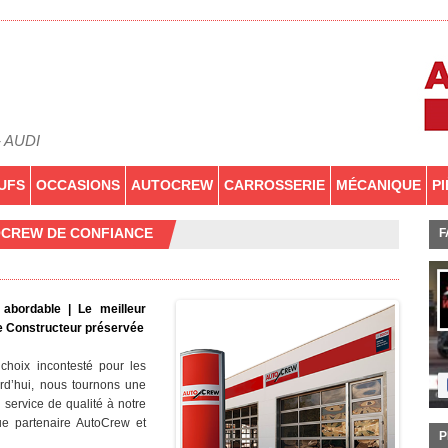
- AUDI
UFS
OCCASIONS
AUTOCREW
CARROSSERIE
MÉCANIQUE
P
OCREW DE CONFIANCE
F
 abordable | Le meilleur
ie Constructeur préservée
choix incontesté pour les
rd’hui, nous tournons une
n service de qualité à notre
que partenaire AutoCrew et
P