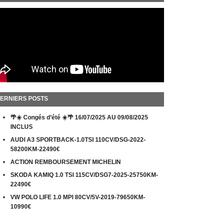
ERNIERS POSTS
🌴☀️ Congés d’été ☀️🌴 16/07/2025 AU 09/08/2025
INCLUS
AUDI A3 SPORTBACK-1.0TSI 110CV/DSG-2022-
58200KM-22490€
ACTION REMBOURSEMENT MICHELIN
SKODA KAMIQ 1.0 TSI 115CV/DSG7-2025-25750KM-
22490€
VW POLO LIFE 1.0 MPI 80CV/5V-2019-79650KM-
10990€