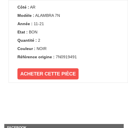
Côté :
AR
Modèle :
ALAMBRA 7N
Année :
11-21
Etat :
BON
Quantité :
2
Couleur :
NOIR
Référence origine :
7N0919491
ACHETER CETTE PIÈCE
FACEBOOK