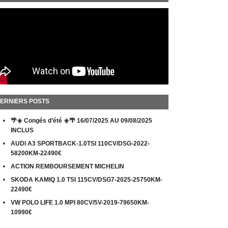
ERNIERS POSTS
🌴☀️ Congés d’été ☀️🌴 16/07/2025 AU 09/08/2025
INCLUS
AUDI A3 SPORTBACK-1.0TSI 110CV/DSG-2022-
58200KM-22490€
ACTION REMBOURSEMENT MICHELIN
SKODA KAMIQ 1.0 TSI 115CV/DSG7-2025-25750KM-
22490€
VW POLO LIFE 1.0 MPI 80CV/5V-2019-79650KM-
10990€