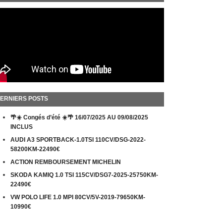
ERNIERS POSTS
🌴☀️ Congés d’été ☀️🌴 16/07/2025 AU 09/08/2025
INCLUS
AUDI A3 SPORTBACK-1.0TSI 110CV/DSG-2022-
58200KM-22490€
ACTION REMBOURSEMENT MICHELIN
SKODA KAMIQ 1.0 TSI 115CV/DSG7-2025-25750KM-
22490€
VW POLO LIFE 1.0 MPI 80CV/5V-2019-79650KM-
10990€