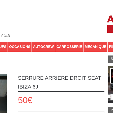
- AUDI
UFS
OCCASIONS
AUTOCREW
CARROSSERIE
MÉCANIQUE
P
F
SERRURE ARRIERE DROIT SEAT
IBIZA 6J
50€
P