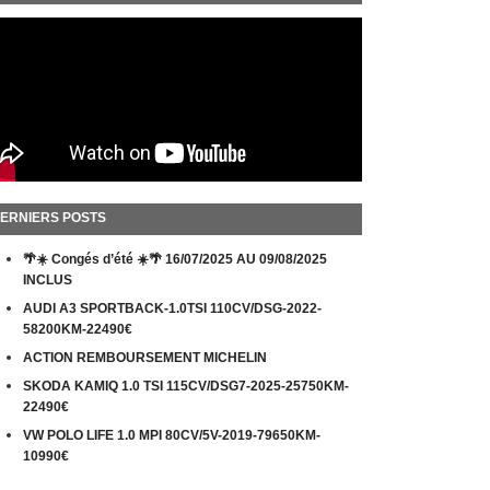
ERNIERS POSTS
🌴☀️ Congés d’été ☀️🌴 16/07/2025 AU 09/08/2025
INCLUS
AUDI A3 SPORTBACK-1.0TSI 110CV/DSG-2022-
58200KM-22490€
ACTION REMBOURSEMENT MICHELIN
SKODA KAMIQ 1.0 TSI 115CV/DSG7-2025-25750KM-
22490€
VW POLO LIFE 1.0 MPI 80CV/5V-2019-79650KM-
10990€