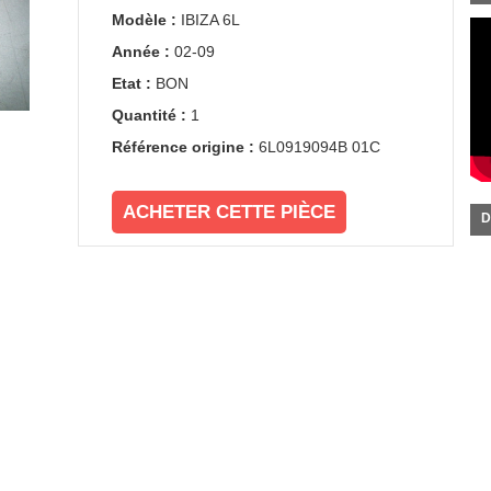
Modèle :
IBIZA 6L
Année :
02-09
Etat :
BON
Quantité :
1
Référence origine :
6L0919094B 01C
ACHETER CETTE PIÈCE
D