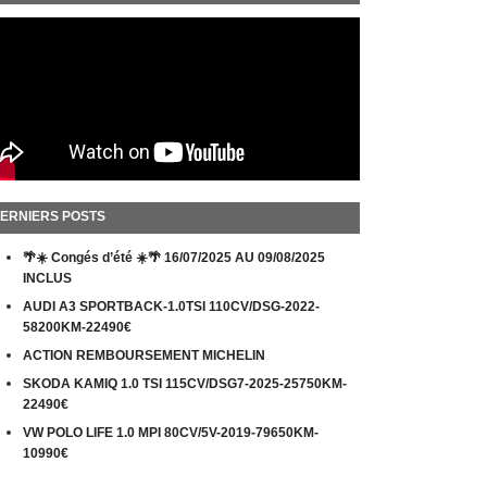
ERNIERS POSTS
🌴☀️ Congés d’été ☀️🌴 16/07/2025 AU 09/08/2025
INCLUS
AUDI A3 SPORTBACK-1.0TSI 110CV/DSG-2022-
58200KM-22490€
ACTION REMBOURSEMENT MICHELIN
SKODA KAMIQ 1.0 TSI 115CV/DSG7-2025-25750KM-
22490€
VW POLO LIFE 1.0 MPI 80CV/5V-2019-79650KM-
10990€