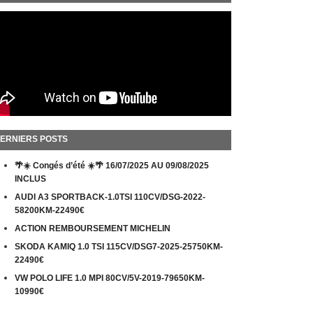
ERNIERS POSTS
🌴☀️ Congés d’été ☀️🌴 16/07/2025 AU 09/08/2025
INCLUS
AUDI A3 SPORTBACK-1.0TSI 110CV/DSG-2022-
58200KM-22490€
ACTION REMBOURSEMENT MICHELIN
SKODA KAMIQ 1.0 TSI 115CV/DSG7-2025-25750KM-
22490€
VW POLO LIFE 1.0 MPI 80CV/5V-2019-79650KM-
10990€