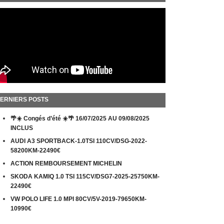
ERNIERS POSTS
🌴☀️ Congés d’été ☀️🌴 16/07/2025 AU 09/08/2025
INCLUS
AUDI A3 SPORTBACK-1.0TSI 110CV/DSG-2022-
58200KM-22490€
ACTION REMBOURSEMENT MICHELIN
SKODA KAMIQ 1.0 TSI 115CV/DSG7-2025-25750KM-
22490€
VW POLO LIFE 1.0 MPI 80CV/5V-2019-79650KM-
10990€