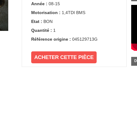
Année :
08-15
Motorisation :
1,4TDI BMS
Etat :
BON
Quantité :
1
Référence origine :
045129713G
ACHETER CETTE PIÈCE
D