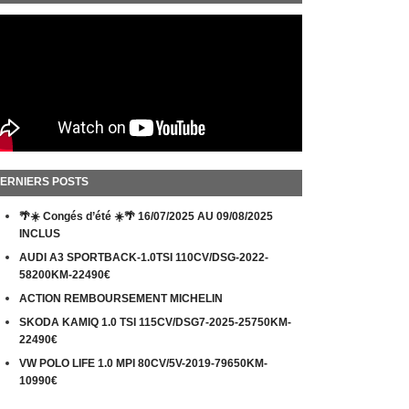
ERNIERS POSTS
🌴☀️ Congés d’été ☀️🌴 16/07/2025 AU 09/08/2025
INCLUS
AUDI A3 SPORTBACK-1.0TSI 110CV/DSG-2022-
58200KM-22490€
ACTION REMBOURSEMENT MICHELIN
SKODA KAMIQ 1.0 TSI 115CV/DSG7-2025-25750KM-
22490€
VW POLO LIFE 1.0 MPI 80CV/5V-2019-79650KM-
10990€