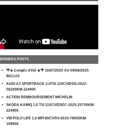
ERNIERS POSTS
🌴☀️ Congés d’été ☀️🌴 16/07/2025 AU 09/08/2025
INCLUS
AUDI A3 SPORTBACK-1.0TSI 110CV/DSG-2022-
58200KM-22490€
ACTION REMBOURSEMENT MICHELIN
SKODA KAMIQ 1.0 TSI 115CV/DSG7-2025-25750KM-
22490€
VW POLO LIFE 1.0 MPI 80CV/5V-2019-79650KM-
10990€