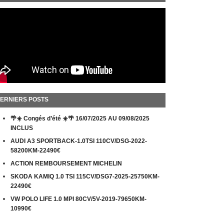
ERNIERS POSTS
🌴☀️ Congés d’été ☀️🌴 16/07/2025 AU 09/08/2025
INCLUS
AUDI A3 SPORTBACK-1.0TSI 110CV/DSG-2022-
58200KM-22490€
ACTION REMBOURSEMENT MICHELIN
SKODA KAMIQ 1.0 TSI 115CV/DSG7-2025-25750KM-
22490€
VW POLO LIFE 1.0 MPI 80CV/5V-2019-79650KM-
10990€