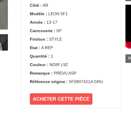
Côté :
AR
Modèle :
LEON 5F1
Année :
13-17
Carrosserie :
5P
Finition :
STYLE
Etat :
A REP
Quantité :
1
D
Couleur :
NOIR L9Z
Remarque :
PREVU ASP
Référence origine :
5F0807421A GRU
ACHETER CETTE PIÈCE