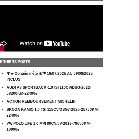
ERNIERS POSTS
🌴☀️ Congés d’été ☀️🌴 16/07/2025 AU 09/08/2025
INCLUS
AUDI A3 SPORTBACK-1.0TSI 110CV/DSG-2022-
58200KM-22490€
ACTION REMBOURSEMENT MICHELIN
SKODA KAMIQ 1.0 TSI 115CV/DSG7-2025-25750KM-
22490€
VW POLO LIFE 1.0 MPI 80CV/5V-2019-79650KM-
10990€