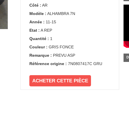
Côté :
AR
Modèle :
ALHAMBRA 7N
Année :
11-15
Etat :
A REP
Quantité :
1
Couleur :
GRIS FONCE
Remarque :
PREVU ASP
D
Référence origine :
7N0807417C GRU
ACHETER CETTE PIÈCE