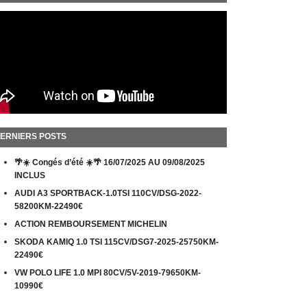
ERNIERS POSTS
🌴☀️ Congés d’été ☀️🌴 16/07/2025 AU 09/08/2025
INCLUS
AUDI A3 SPORTBACK-1.0TSI 110CV/DSG-2022-
58200KM-22490€
ACTION REMBOURSEMENT MICHELIN
SKODA KAMIQ 1.0 TSI 115CV/DSG7-2025-25750KM-
22490€
VW POLO LIFE 1.0 MPI 80CV/5V-2019-79650KM-
10990€