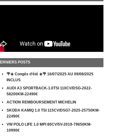
ERNIERS POSTS
🌴☀️ Congés d’été ☀️🌴 16/07/2025 AU 09/08/2025
INCLUS
AUDI A3 SPORTBACK-1.0TSI 110CV/DSG-2022-
58200KM-22490€
ACTION REMBOURSEMENT MICHELIN
SKODA KAMIQ 1.0 TSI 115CV/DSG7-2025-25750KM-
22490€
VW POLO LIFE 1.0 MPI 80CV/5V-2019-79650KM-
10990€