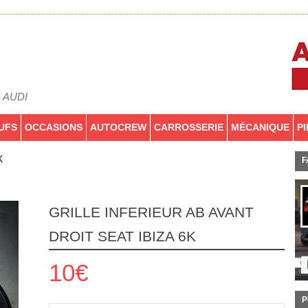
- AUDI
UFS
OCCASIONS
AUTOCREW
CARROSSERIE
MÉCANIQUE
P
k
F
GRILLE INFERIEUR AB AVANT
DROIT SEAT IBIZA 6K
10€
P