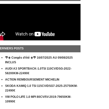
ERNIERS POSTS
🌴☀️ Congés d’été ☀️🌴 16/07/2025 AU 09/08/2025
INCLUS
AUDI A3 SPORTBACK-1.0TSI 110CV/DSG-2022-
58200KM-22490€
ACTION REMBOURSEMENT MICHELIN
SKODA KAMIQ 1.0 TSI 115CV/DSG7-2025-25750KM-
22490€
VW POLO LIFE 1.0 MPI 80CV/5V-2019-79650KM-
10990€