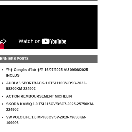
ERNIERS POSTS
🌴☀️ Congés d’été ☀️🌴 16/07/2025 AU 09/08/2025
INCLUS
AUDI A3 SPORTBACK-1.0TSI 110CV/DSG-2022-
58200KM-22490€
ACTION REMBOURSEMENT MICHELIN
SKODA KAMIQ 1.0 TSI 115CV/DSG7-2025-25750KM-
22490€
VW POLO LIFE 1.0 MPI 80CV/5V-2019-79650KM-
10990€