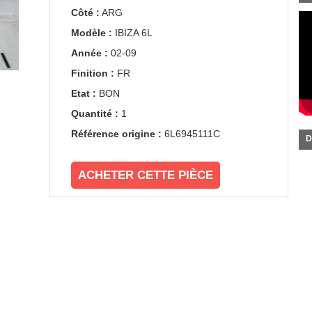
Côté :
ARG
Modèle :
IBIZA 6L
Année :
02-09
Finition :
FR
Etat :
BON
Quantité :
1
Référence origine :
6L6945111C
D
ACHETER CETTE PIÈCE