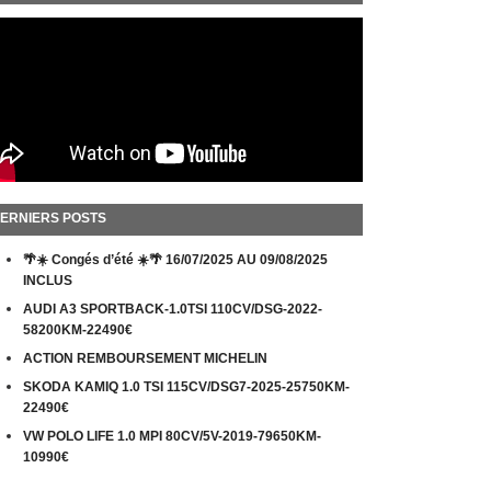
ERNIERS POSTS
🌴☀️ Congés d’été ☀️🌴 16/07/2025 AU 09/08/2025
INCLUS
AUDI A3 SPORTBACK-1.0TSI 110CV/DSG-2022-
58200KM-22490€
ACTION REMBOURSEMENT MICHELIN
SKODA KAMIQ 1.0 TSI 115CV/DSG7-2025-25750KM-
22490€
VW POLO LIFE 1.0 MPI 80CV/5V-2019-79650KM-
10990€