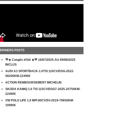
ERNIERS POSTS
🌴☀️ Congés d’été ☀️🌴 16/07/2025 AU 09/08/2025
INCLUS
AUDI A3 SPORTBACK-1.0TSI 110CV/DSG-2022-
58200KM-22490€
ACTION REMBOURSEMENT MICHELIN
SKODA KAMIQ 1.0 TSI 115CV/DSG7-2025-25750KM-
22490€
VW POLO LIFE 1.0 MPI 80CV/5V-2019-79650KM-
10990€