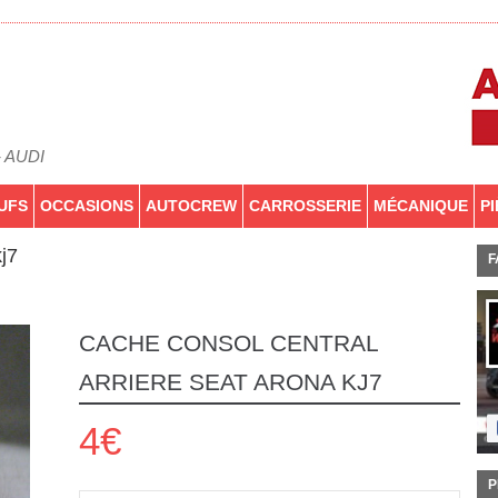
- AUDI
UFS
OCCASIONS
AUTOCREW
CARROSSERIE
MÉCANIQUE
P
j7
F
CACHE CONSOL CENTRAL
ARRIERE SEAT ARONA KJ7
4€
P