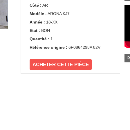
Côté :
AR
Modèle :
ARONA KJ7
Année :
18-XX
Etat :
BON
Quantité :
1
Référence origine :
6F0864298A 82V
D
ACHETER CETTE PIÈCE