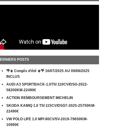
ERNIERS POSTS
🌴☀️ Congés d’été ☀️🌴 16/07/2025 AU 09/08/2025
INCLUS
AUDI A3 SPORTBACK-1.0TSI 110CV/DSG-2022-
58200KM-22490€
ACTION REMBOURSEMENT MICHELIN
SKODA KAMIQ 1.0 TSI 115CV/DSG7-2025-25750KM-
22490€
VW POLO LIFE 1.0 MPI 80CV/5V-2019-79650KM-
10990€