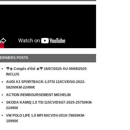
ERNIERS POSTS
🌴☀️ Congés d’été ☀️🌴 16/07/2025 AU 09/08/2025
INCLUS
AUDI A3 SPORTBACK-1.0TSI 110CV/DSG-2022-
58200KM-22490€
ACTION REMBOURSEMENT MICHELIN
SKODA KAMIQ 1.0 TSI 115CV/DSG7-2025-25750KM-
22490€
VW POLO LIFE 1.0 MPI 80CV/5V-2019-79650KM-
10990€