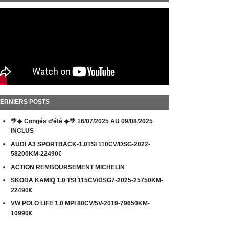
ERNIERS POSTS
🌴☀️ Congés d’été ☀️🌴 16/07/2025 AU 09/08/2025
INCLUS
AUDI A3 SPORTBACK-1.0TSI 110CV/DSG-2022-
58200KM-22490€
ACTION REMBOURSEMENT MICHELIN
SKODA KAMIQ 1.0 TSI 115CV/DSG7-2025-25750KM-
22490€
VW POLO LIFE 1.0 MPI 80CV/5V-2019-79650KM-
10990€