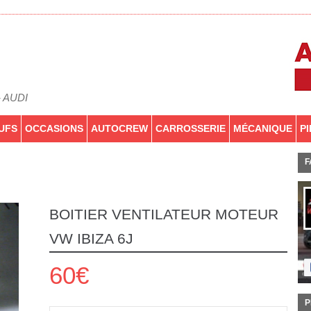
- AUDI
UFS
OCCASIONS
AUTOCREW
CARROSSERIE
MÉCANIQUE
P
F
BOITIER VENTILATEUR MOTEUR
VW IBIZA 6J
60€
P