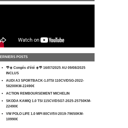
ERNIERS POSTS
🌴☀️ Congés d’été ☀️🌴 16/07/2025 AU 09/08/2025
INCLUS
AUDI A3 SPORTBACK-1.0TSI 110CV/DSG-2022-
58200KM-22490€
ACTION REMBOURSEMENT MICHELIN
SKODA KAMIQ 1.0 TSI 115CV/DSG7-2025-25750KM-
22490€
VW POLO LIFE 1.0 MPI 80CV/5V-2019-79650KM-
10990€