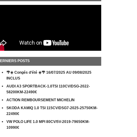
ERNIERS POSTS
🌴☀️ Congés d’été ☀️🌴 16/07/2025 AU 09/08/2025
INCLUS
AUDI A3 SPORTBACK-1.0TSI 110CV/DSG-2022-
58200KM-22490€
ACTION REMBOURSEMENT MICHELIN
SKODA KAMIQ 1.0 TSI 115CV/DSG7-2025-25750KM-
22490€
VW POLO LIFE 1.0 MPI 80CV/5V-2019-79650KM-
10990€