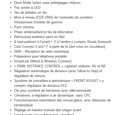
Drive Mode Select sans préréglages châssis
Feu arrière à LED
Jeu de pédales en alu
Mise à niveau (CEE-ONU) de l’autoradio du système
Infotainment d’entrée de gamme
Pack chrome
Phare antibrouillard et feu de bifurcation
Rétroviseur extérieur peint en Noir
4 haut-parleurs à l’avant + 2 à l’arrière y compris Skoda Surround
Care Connect 3 ans* (* à partir de la 1ère mise en circulation)
DAB – Réception de radio numérique
Préparation pour téléphone portable
SmartLink (Wired & Wireless Connect)
« PARK DISTANCE CONTROL » capteurs stationn. AV et AR
Régulation automatique de distance (avec follow to stop) et
régulateur de vitesse
Système de surveillance périmétrique « FRONT ASSIST » y
compris régulateur de distance ACC
Clé pour système de fermeture avec télécommande
Climatronic à régulation à air dynamique, sans CFC
Fonctionnement intermittent des essuie-glace, avec détecteur de
lumière/pluie
Réglage en hauteur manuel des sièges avant
Volant sport cuir multifonction, chauffant