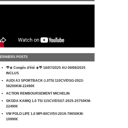
ERNIERS POSTS
🌴☀️ Congés d’été ☀️🌴 16/07/2025 AU 09/08/2025
INCLUS
AUDI A3 SPORTBACK-1.0TSI 110CV/DSG-2022-
58200KM-22490€
ACTION REMBOURSEMENT MICHELIN
SKODA KAMIQ 1.0 TSI 115CV/DSG7-2025-25750KM-
22490€
VW POLO LIFE 1.0 MPI 80CV/5V-2019-79650KM-
10990€