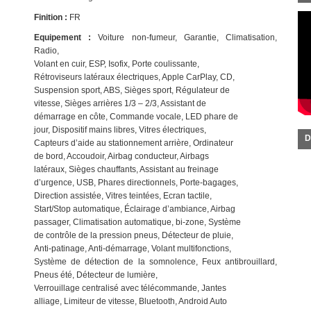
Finition :
FR
Equipement :
Voiture non-fumeur, Garantie, Climatisation,
Radio,
Volant en cuir, ESP, Isofix, Porte coulissante,
Rétroviseurs latéraux électriques, Apple CarPlay, CD,
Suspension sport, ABS, Sièges sport, Régulateur de
vitesse, Sièges arrières 1/3 – 2/3, Assistant de
démarrage en côte, Commande vocale, LED phare de
jour, Dispositif mains libres, Vitres électriques,
D
Capteurs d’aide au stationnement arrière, Ordinateur
de bord, Accoudoir, Airbag conducteur, Airbags
latéraux, Sièges chauffants, Assistant au freinage
d’urgence, USB, Phares directionnels, Porte-bagages,
Direction assistée, Vitres teintées, Ecran tactile,
Start/Stop automatique, Éclairage d’ambiance, Airbag
passager, Climatisation automatique, bi-zone, Système
de contrôle de la pression pneus, Détecteur de pluie,
Anti-patinage, Anti-démarrage, Volant multifonctions,
Système de détection de la somnolence, Feux antibrouillard,
Pneus été, Détecteur de lumière,
Verrouillage centralisé avec télécommande, Jantes
alliage, Limiteur de vitesse, Bluetooth, Android Auto