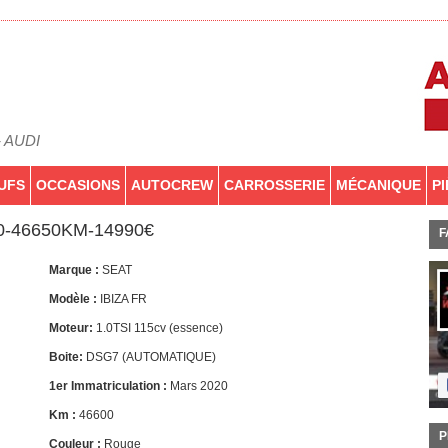
- AUDI
UFS
OCCASIONS
AUTOCREW
CARROSSERIE
MÉCANIQUE
P
20-46650KM-14990€
F
Marque :
SEAT
Modèle :
IBIZA FR
Moteur:
1.0TSI 115cv (essence)
Boite:
DSG7 (AUTOMATIQUE)
1er Immatriculation :
Mars 2020
Km :
46600
P
Couleur :
Rouge